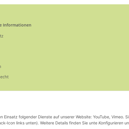
e Informationen
tz
m
recht
en Einsatz folgender Dienste auf unserer Website: YouTube, Vimeo. S
ck-Icon links unten). Weitere Details finden Sie unte
Konfigurieren
un