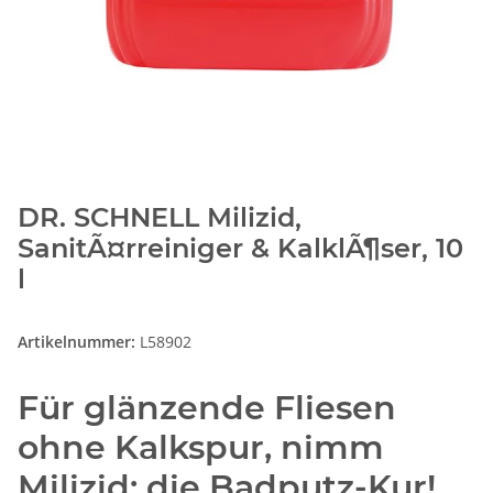
DR. SCHNELL Milizid,
SanitÃ¤rreiniger & KalklÃ¶ser, 10
l
Artikelnummer:
L58902
Für glänzende Fliesen
ohne Kalkspur, nimm
Milizid: die Badputz-Kur!