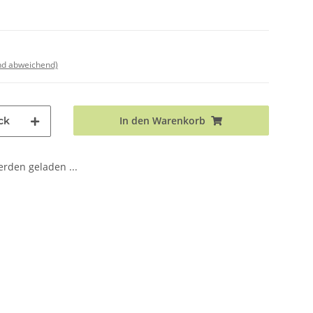
nd abweichend)
In den Warenkorb
ck
den geladen ...