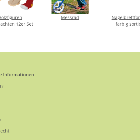
Holzfiguren
Messrad
Nagelbrettfo
achten 12er Set
farbig sorti
e Informationen
tz
m
recht