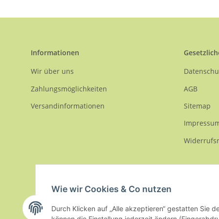
Informationen
Gesetzlich
Wir über uns
Datenschu
Zahlungsmöglichkeiten
AGB
Versandinformationen
Sitemap
Impressu
Widerrufs
Wie wir Cookies & Co nutzen
Durch Klicken auf „Alle akzeptieren“ gestatten Sie d
* Alle Preise inkl. gesetzlicher USt., zzgl.
Versand
können die Einstellung jederzeit ändern (Fingerabdru