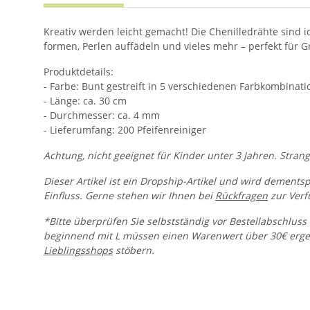
Kreativ werden leicht gemacht! Die Chenilledrähte sind 
formen, Perlen auffädeln und vieles mehr – perfekt für G
Produktdetails:
- Farbe: Bunt gestreift in 5 verschiedenen Farbkombinat
- Länge: ca. 30 cm
- Durchmesser: ca. 4 mm
- Lieferumfang: 200 Pfeifenreiniger
Achtung, nicht geeignet für Kinder unter 3 Jahren. Stran
Dieser Artikel ist ein Dropship-Artikel und wird dements
Einfluss. Gerne stehen wir Ihnen bei
Rückfragen
zur Verf
*Bitte überprüfen Sie selbstständig vor Bestellabschluss 
beginnend mit L müssen einen Warenwert über 30€ ergeb
Lieblingsshops
stöbern.