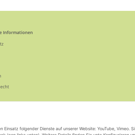
e Informationen
tz
m
recht
en Einsatz folgender Dienste auf unserer Website: YouTube, Vimeo. S
ck-Icon links unten). Weitere Details finden Sie unte
Konfigurieren
un