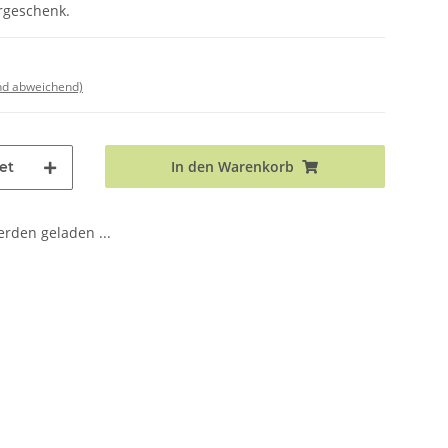
ergeschenk.
nd abweichend)
In den Warenkorb
et
den geladen ...