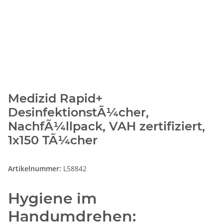
Medizid Rapid+
DesinfektionstÃ¼cher,
NachfÃ¼llpack, VAH zertifiziert,
1x150 TÃ¼cher
Artikelnummer:
L58842
Hygiene im
Handumdrehen: