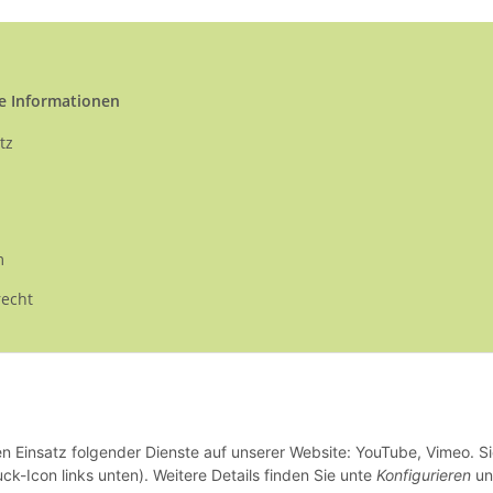
e Informationen
tz
m
recht
en Einsatz folgender Dienste auf unserer Website: YouTube, Vimeo. S
ck-Icon links unten). Weitere Details finden Sie unte
Konfigurieren
un