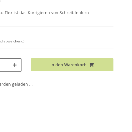
*
co-Flex ist das Korrigieren von Schreibfehlern
nd abweichend)
In den Warenkorb
den geladen ...