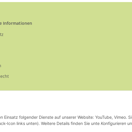
e Informationen
tz
m
recht
en Einsatz folgender Dienste auf unserer Website: YouTube, Vimeo. S
ck-Icon links unten). Weitere Details finden Sie unte
Konfigurieren
un