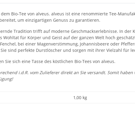
 dem Bio-Tee von alveus. alveus ist eine renommierte Tee-Manufak
ubereitet, um einzigartigen Genuss zu garantieren.
dernde Tradition trifft auf moderne Geschmackserlebnisse. In der 
Wohltat für Körper und Geist auf der ganzen Welt hoch geschätzt. 
Fenchel, bei einer Magenverstimmung, Johannisbeere oder Pfeffe
e sind perfekte Durstlöscher und sorgen mit ihrer Vielzahl für l
ie sich eine Tasse des köstlichen Bio-Tees von alveus.
prechend i.d.R. vom Zulieferer direkt an Sie versandt. Somit habe
ügung!
1,00 kg