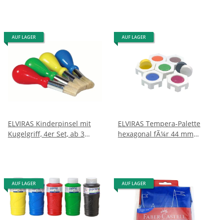
AUF LAGER
AUF LAGER
ELVIRAS Kinderpinsel mit
ELVIRAS Tempera-Palette
Kugelgriff, 4er Set, ab 3
hexagonal fÃ¼r 44 mm
Jahre
BlÃ¶cke, 12 StÃ¼ck
AUF LAGER
AUF LAGER