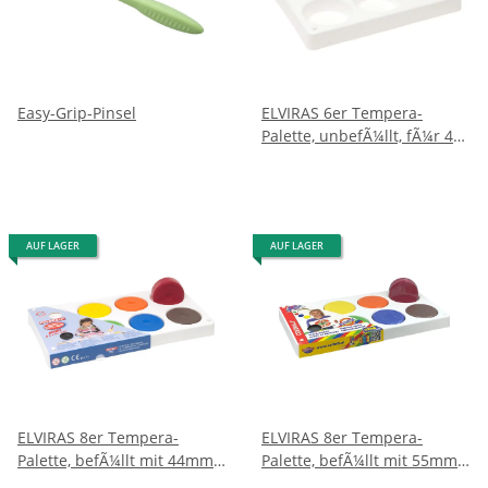
Easy-Grip-Pinsel
ELVIRAS 6er Tempera-
Palette, unbefÃ¼llt, fÃ¼r 44
mm BlÃ¶cke
AUF LAGER
AUF LAGER
ELVIRAS 8er Tempera-
ELVIRAS 8er Tempera-
Palette, befÃ¼llt mit 44mm
Palette, befÃ¼llt mit 55mm
BlÃ¶cken
BlÃ¶cken