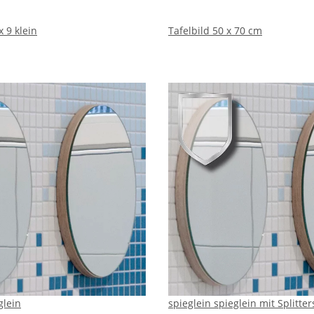
 9 klein
Tafelbild 50 x 70 cm
glein
spieglein spieglein mit Splitte