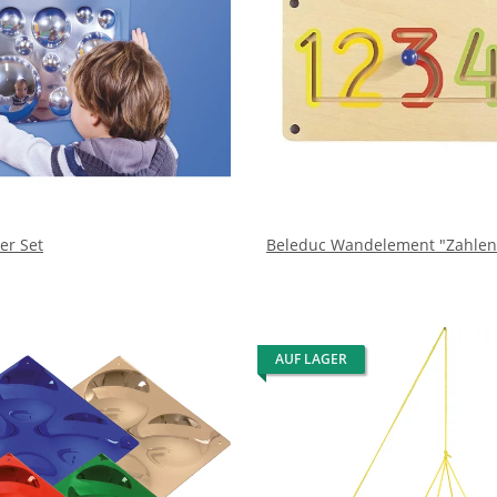
4er Set
Beleduc Wandelement "Zahlen
AUF LAGER