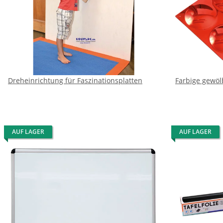
Dreheinrichtung für Faszinationsplatten
Farbige gewölb
AUF LAGER
AUF LAGER