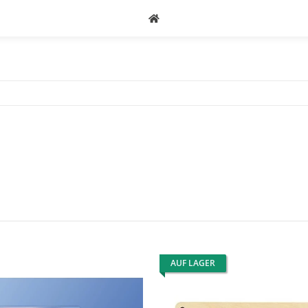
AUF LAGER