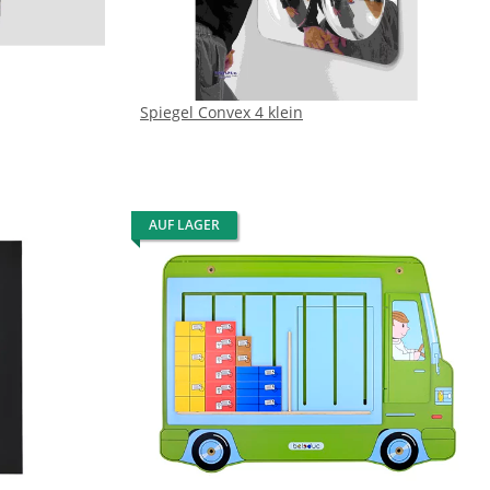
Spiegel Convex 4 klein
AUF LAGER