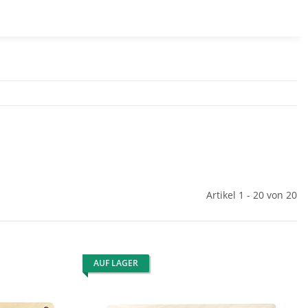
Artikel 1 - 20 von 20
AUF LAGER