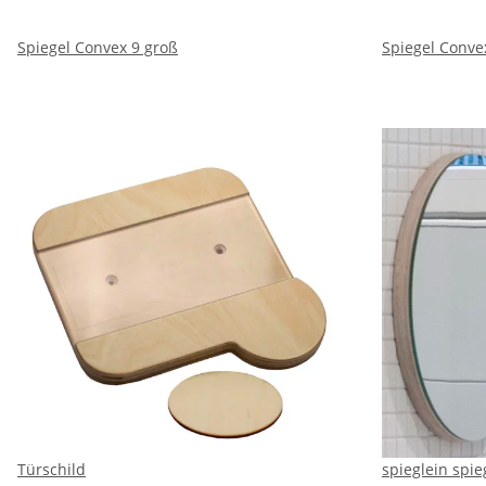
Spiegel Convex 9 groß
Spiegel Convex
Türschild
spieglein spie