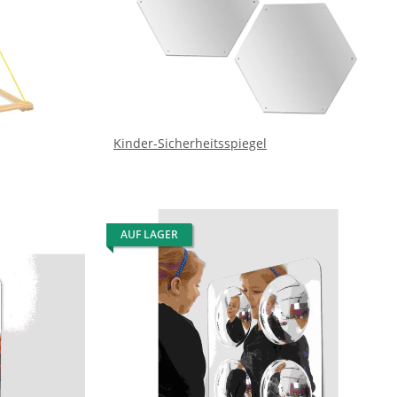
Kinder-Sicherheitsspiegel
AUF LAGER